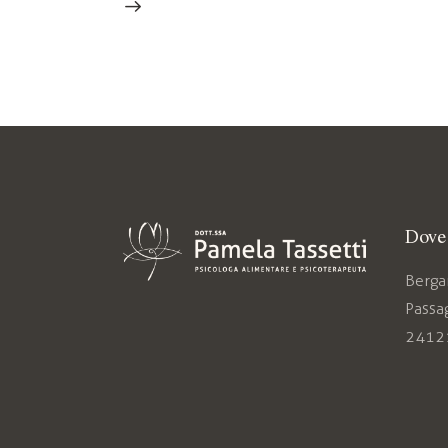
Dove 
Berg
Passag
2412