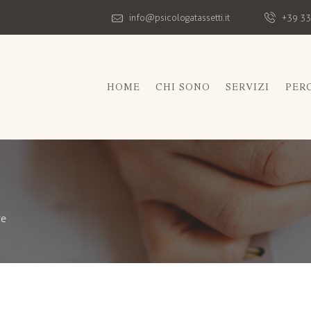
info@psicologatassetti.it
+39 33
HOME
CHI SONO
SERVIZI
PER
re