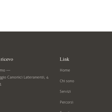
ricevo
Link
amo —
Home
gio Canonici Lateranensi, 4
Chi sono
1
Servizi
Percorsi