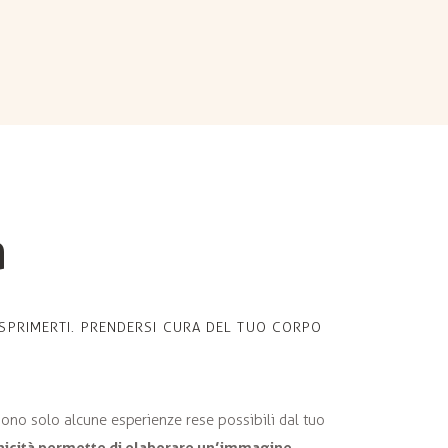
a
 ESPRIMERTI. PRENDERSI CURA DEL TUO CORPO
ono solo alcune esperienze rese possibili dal tuo
unicità permette di elaborare un’immagine