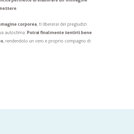
enessere
.
immagine corporea
, ti libererai dei pregiudizi
Potrai finalmente sentirti bene
tua autostima.
po
, rendendolo un vero e proprio compagno di