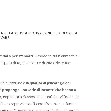
SERVE LA GIUSTA MOTIVAZIONE PSICOLOGICA
OVARE.
ai solo per sfamarti
. Il modo in cui ti alimenti e il
 aspetti di te, del tuo stile di vita e delle tue
in qualità di psicologo del
ella nutrizione e
 propongo una serie di incontri che hanno a
imparerai a riconoscere i tanti fattori interni ed
il tuo rapporto con il cibo. Esserne cosciente ti
ta con più fermezza e riconoscere la fama emotiva.