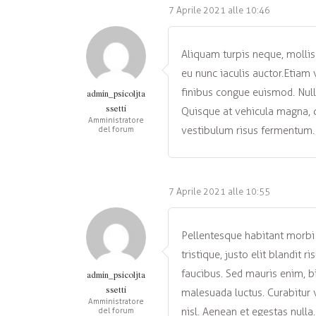
7 Aprile 2021 alle 10:46
Aliquam turpis neque, mollis 
eu nunc iaculis auctor.Etiam 
finibus congue euismod. Null
admin_psicoljta
ssetti
Quisque at vehicula magna, qu
Amministratore
vestibulum risus fermentum.
del forum
7 Aprile 2021 alle 10:55
Pellentesque habitant morbi 
tristique, justo elit blandi
faucibus. Sed mauris enim, bi
admin_psicoljta
ssetti
malesuada luctus. Curabitur 
Amministratore
nisl. Aenean et egestas nulla.
del forum