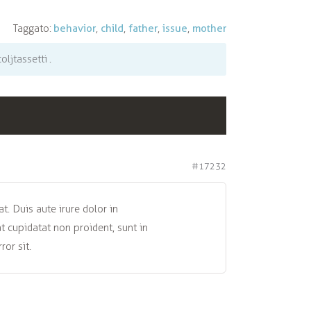
Taggato:
behavior
,
child
,
father
,
issue
,
mother
oljtassetti
.
#17232
. Duis aute irure dolor in
at cupidatat non proident, sunt in
ror sit.