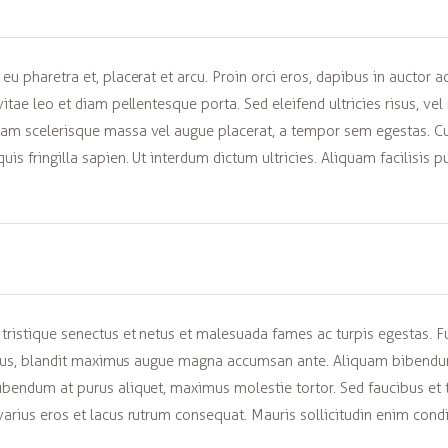
eu pharetra et, placerat et arcu. Proin orci eros, dapibus in auctor 
vitae leo et diam pellentesque porta. Sed eleifend ultricies risus, v
am scelerisque massa vel augue placerat, a tempor sem egestas. Cura
is fringilla sapien. Ut interdum dictum ultricies. Aliquam facilisis
tristique senectus et netus et malesuada fames ac turpis egestas. Fu
t risus, blandit maximus augue magna accumsan ante. Aliquam bibendu
bendum at purus aliquet, maximus molestie tortor. Sed faucibus et tel
varius eros et lacus rutrum consequat. Mauris sollicitudin enim cond