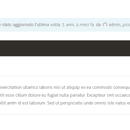
è stato aggiornato l'ultima volta
5 anni, 4 mesi fa
da
admin_psic
xercitation ullamco laboris nisi ut aliquip ex ea commodo consequat
lit esse cillum dolore eu fugiat nulla pariatur. Excepteur sint occaec
llit anim id est laborum. Sed ut perspiciatis unde omnis iste natus er