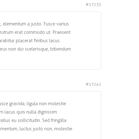
#17235
ac, elementum a justo. Fusce varius
el rutrum erat commodo ut. Praesent
bitur placerat finibus lacus.
 purus non dui scelerisque, bibendum
#17241
sce gravida, ligula non molestie
m lacus quis nulla dignissim
lus eu sollicitudin. Sed fringilla
imentum, luctus justo non, molestie