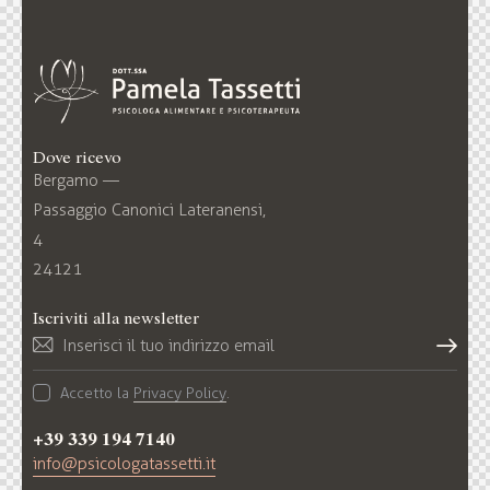
Dove ricevo
Bergamo —
Passaggio Canonici Lateranensi,
4
24121
Iscriviti alla newsletter
Iscriv
Accetto la
Privacy Policy
.
iti
+39 339 194 7140
info@psicologatassetti.it