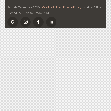
Pamela Tassetti © 2026 |
Cookie Policy
|
Privacy Policy
| Iscritta OPL Nr.
03/15189 | P. Iva 04069620161