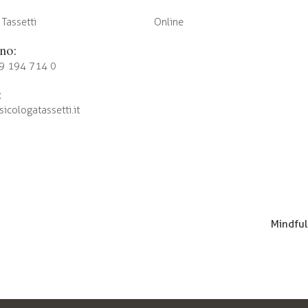
Tassetti
Online
no:
9 194 714 0
:
icologatassetti.it
Mindful 