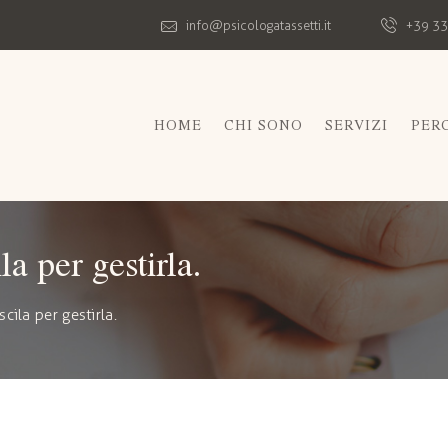
info@psicologatassetti.it
+39 33
HOME
CHI SONO
SERVIZI
PER
a per gestirla.
ila per gestirla.