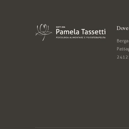
Dove 
Berg
Passag
2412